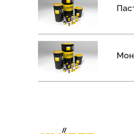
Пас
Мон