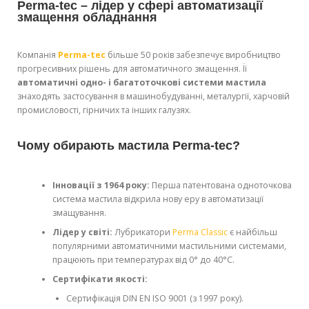
Perma-tec – лідер у сфері автоматизації
змащення обладнання
Компанія
Perma-tec
більше 50 років забезпечує виробництво
прогресивних рішень для автоматичного змащення. Її
автоматичні одно- і багатоточкові системи мастила
знаходять застосування в машинобудуванні, металургії, харчовій
промисловості, гірничих та інших галузях.
Чому обирають мастила Perma-tec?
Інновації з 1964 року:
Перша патентована одноточкова
система мастила відкрила нову еру в автоматизації
змащування.
Лідер у світі:
Лубрикатори
Perma Classic
є найбільш
популярними автоматичними мастильними системами,
працюють при температурах від 0° до 40°C.
Сертифікати якості:
Сертифікація DIN EN ISO 9001 (з 1997 року).