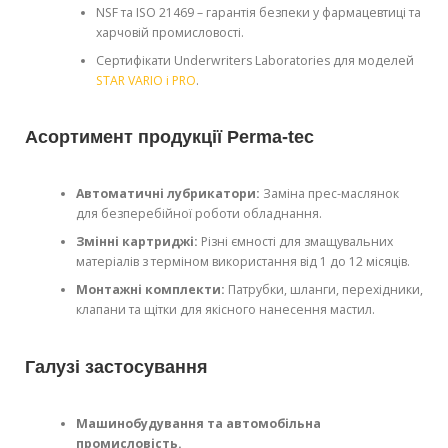
NSF та ISO 21469 – гарантія безпеки у фармацевтиці та
харчовій промисловості.
Сертифікати Underwriters Laboratories для моделей
STAR VARIO і PRO
.
Асортимент продукції Perma-tec
Автоматичні лубрикатори:
Заміна прес-маслянок
для безперебійної роботи обладнання.
Змінні картриджі:
Різні ємності для змащувальних
матеріалів з терміном використання від 1 до 12 місяців.
Монтажні комплекти:
Патрубки, шланги, перехідники,
клапани та щітки для якісного нанесення мастил.
Галузі застосування
Машинобудування та автомобільна
промисловість.