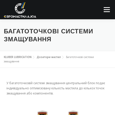
Меню
ПРО КОМПАНІЮ
МАСТИЛЬНІ МАТЕРІАЛИ
БАГАТОТОЧКОВІ СИСТЕМИ
ЗМАЩУВАННЯ
ЗАСТОСОВУННЯ
НОВИНИ
КОНТАКТИ
KLUBER LUBRICATION
Дозатори мастил
Багатоточкові системи
змащування
ПОШУК
У багатоточковій системі змащування центральний блок подає
індивідуально оптимізовану кількість мастила до кількох точок
змащування або компонентів.