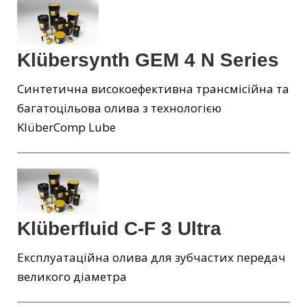
Klübersynth GEM 4 N Series
Синтетична високоефективна трансмісійна та
багатоцільова олива з технологією
KlüberComp Lube
Klüberfluid C-F 3 Ultra
Експлуатаційна олива для зубчастих передач
великого діаметра