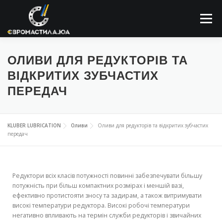
Меню
ПРО КОМПАНІЮ
МАСТИЛЬНІ МАТЕРІАЛИ
ОЛИВИ ДЛЯ РЕДУКТОРІВ ТА
ВІДКРИТИХ ЗУБЧАСТИХ
ПЕРЕДАЧ
ЗАСТОСОВУННЯ
НОВИНИ
КОНТАКТИ
KLUBER LUBRICATION
Оливи
Оливи для редукторів та відкритих зубчастих
ПОШУК
передач
Редуктори всіх класів потужності повинні забезпечувати більшу
потужність при більш компактних розмірах і меншій вазі,
ефективно протистояти зносу та задирам, а також витримувати
високі температури редуктора. Високі робочі температури
негативно впливають на термін служби редукторів і звичайних