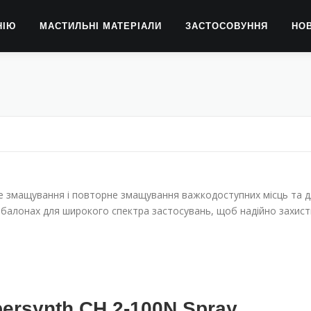
НІЮ
МАСТИЛЬНІ МАТЕРІАЛИ
ЗАСТОСОВУННЯ
НО
Я
ке змащування і повторне змащування важкодоступних місць та 
х балонах для широкого спектра застосувань, щоб надійно захис
bersynth CH 2-100N Spray