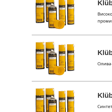
Klü
Високо
проми
Klüb
Олива-
Klüb
Синтет