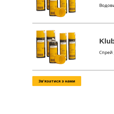
Водови
Klu
Спрей 
Зв'язатися з нами