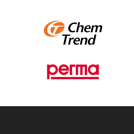
26 Євромастила.ЮА - Офіційний оптовий постачальник
–
Тема
On