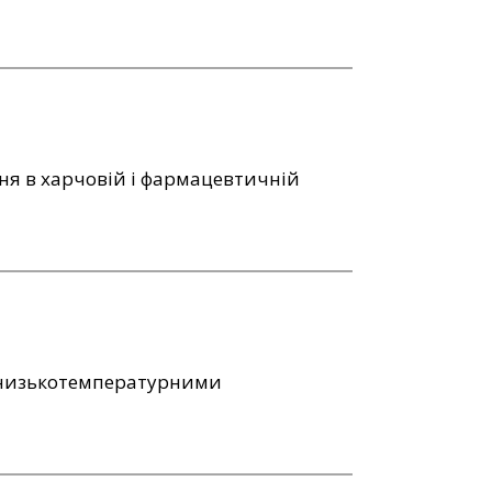
ня в харчовій і фармацевтичній
 низькотемпературними