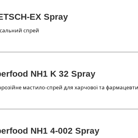
ETSCH-EX Spray
рсальний спрей
berfood NH1 K 32 Spray
розійне мастило-спрей для харчової та фармацевт
berfood NH1 4-002 Spray