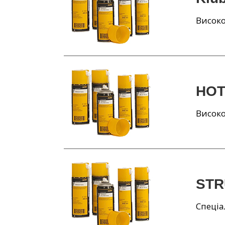
Висок
HOT
Висок
STR
Спеціа