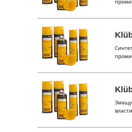
проми
Klü
Синтет
проми
Klü
Змащу
власт