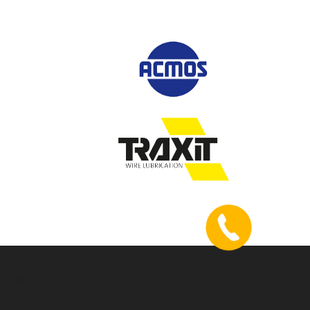
ePress
від FameThemes