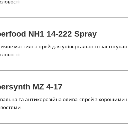
словості
berfood NH1 14-222 Spray
ичне мастило-спрей для універсального застосуван
словості
bersynth MZ 4-17
вальна та антикорозійна олива-спрей з хорошими
ивостями