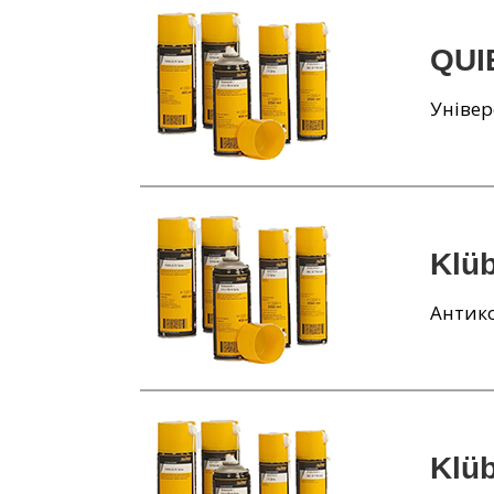
QUI
Уніве
Klü
Антико
Klü