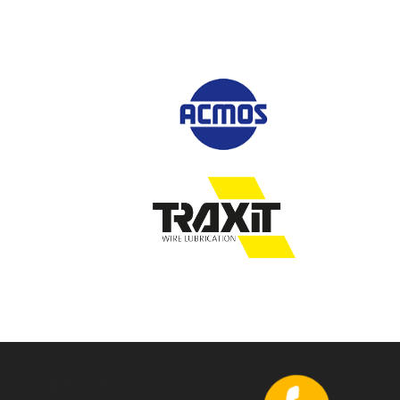
ePress
від FameThemes