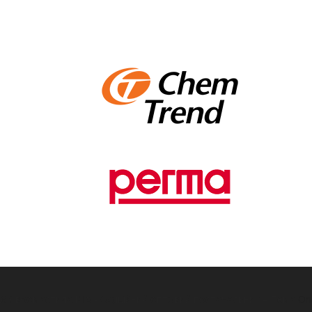
26 Євромастила.ЮА - Офіційний оптовий постачальник
–
Тема
On