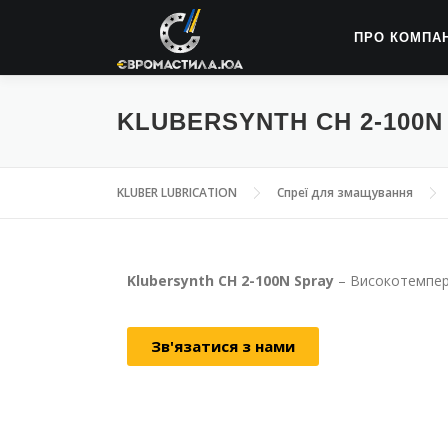
ПРО КОМПА
KLUBERSYNTH CH 2-100N
KLUBER LUBRICATION
Спреї для змащування
Klubersynth CH 2-100N Spray
– Високотемпер
Зв'язатися з нами