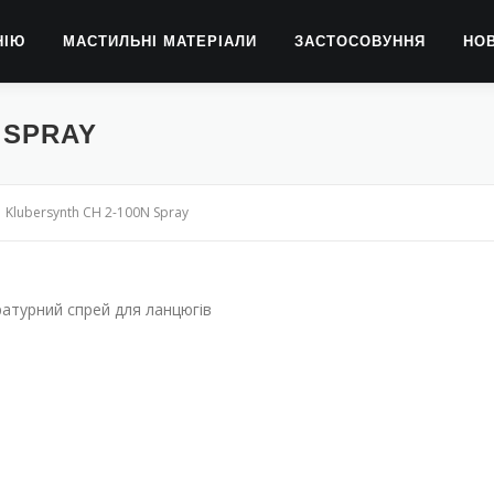
НІЮ
МАСТИЛЬНІ МАТЕРІАЛИ
ЗАСТОСОВУННЯ
НО
 SPRAY
Klubersynth CH 2-100N Spray
атурний спрей для ланцюгів