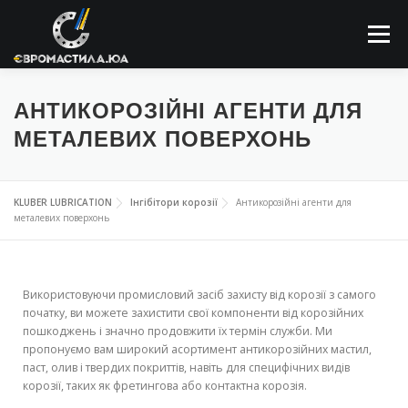
Меню
ПРО КОМПАНІЮ
МАСТИЛЬНІ МАТЕРІАЛИ
АНТИКОРОЗІЙНІ АГЕНТИ ДЛЯ
МЕТАЛЕВИХ ПОВЕРХОНЬ
ЗАСТОСОВУННЯ
НОВИНИ
КОНТАКТИ
KLUBER LUBRICATION
Інгібітори корозії
Антикорозійні агенти для
металевих поверхонь
ПОШУК
Використовуючи промисловий засіб захисту від корозії з самого
початку, ви можете захистити свої компоненти від корозійних
пошкоджень і значно продовжити їх термін служби. Ми
пропонуємо вам широкий асортимент антикорозійних мастил,
паст, олив і твердих покриттів, навіть для специфічних видів
корозії, таких як фретингова або контактна корозія.