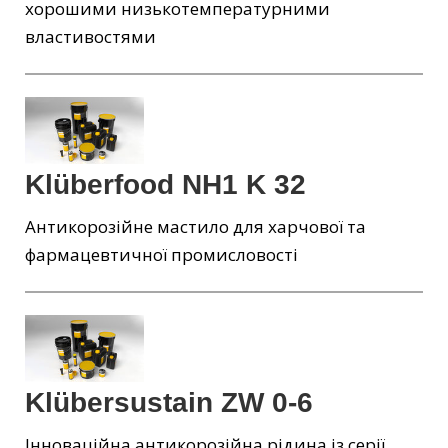
хорошими низькотемпературними
властивостями
Klüberfood NH1 K 32
Антикорозійне мастило для харчової та
фармацевтичної промисловості
Klübersustain ZW 0-6
Інноваційна антикорозійна рідина із серії