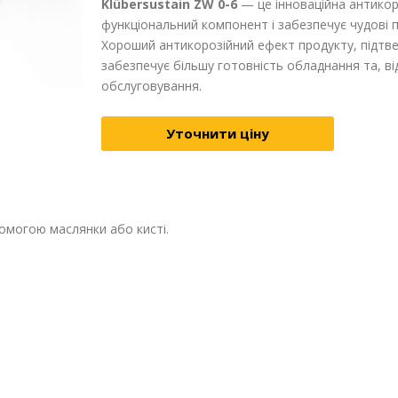
Klübersustain ZW 0-6
— це інноваційна антикоро
функціональний компонент і забезпечує чудові п
Хороший антикорозійний ефект продукту, підт
забезпечує більшу готовність обладнання та, ві
обслуговування.
Уточнити ціну
могою маслянки або кисті.