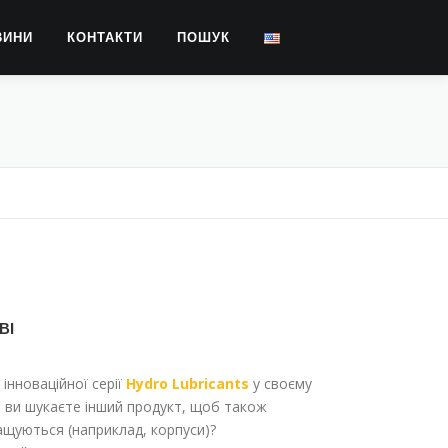
ВИНИ
КОНТАКТИ
ПОШУК
ВІ
інноваційної серії
Hydro Lubricants
у своєму
з ви шукаєте інший продукт, щоб також
змащуються (наприклад, корпуси)?