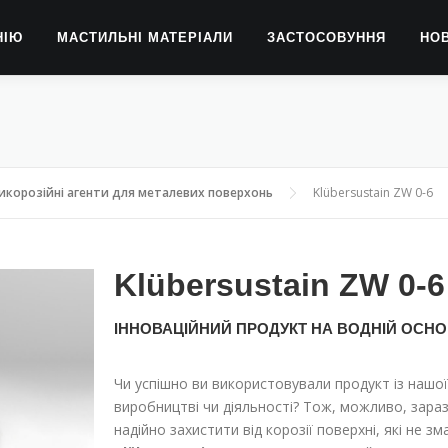
НІЮ
МАСТИЛЬНІ МАТЕРІАЛИ
ЗАСТОСОВУННЯ
НО
икорозійні агенти для металевих поверхонь
Klübersustain ZW 0-6
Klübersustain ZW 0-6
ІННОВАЦІЙНИЙ ПРОДУКТ НА ВОДНІЙ ОСНО
Чи успішно ви використовували продукт із нашої 
виробництві чи діяльності? Тож, можливо, зара
надійно захистити від корозії поверхні, які не 