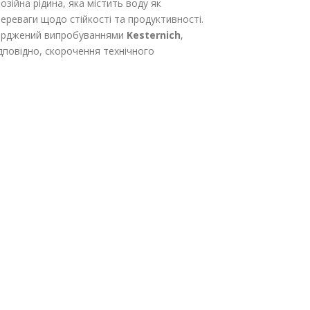
зійна рідина, яка містить воду як
ереваги щодо стійкості та продуктивності.
верджений випробуваннями
Kesternich
,
дповідно, скорочення технічного