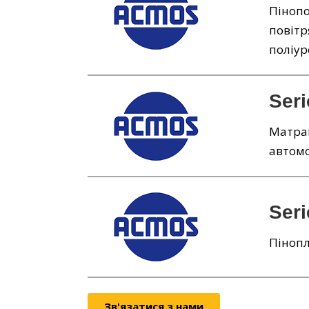
Пінопо
повітр
поліур
Seri
Матрац
автомо
Seri
Пінопл
Зв'язатися з нами