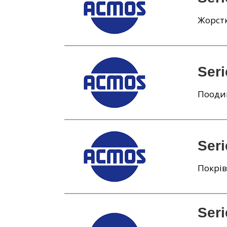
Жорстк
Seri
Поодин
Seri
Покрів
Seri