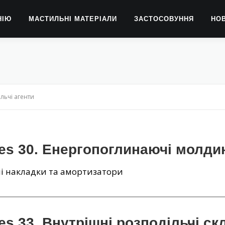
НІЮ
МАСТИЛЬНІ МАТЕРІАЛИ
ЗАСТОСОВУННЯ
НО
льчі агенти
ies 30. Енергопоглинаючі молди
і накладки та амортизатори
es 33. Внутрішні розподільчі ск