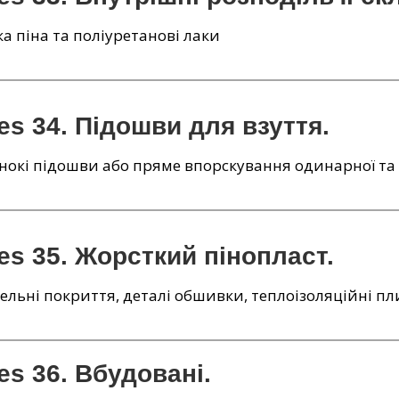
а піна та поліуретанові лаки
es 34. Підошви для взуття.
окі підошви або пряме впорскування одинарної та 
es 35. Жорсткий пінопласт.
ельні покриття, деталі обшивки, теплоізоляційні пл
es 36. Вбудовані.