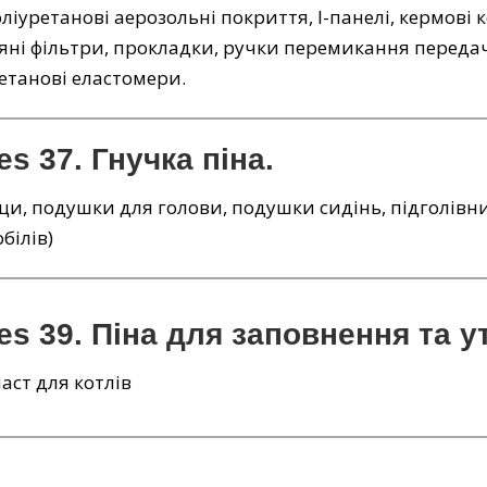
ліуретанові аерозольні покриття, I-панелі, кермові к
яні фільтри, прокладки, ручки перемикання передач,
етанові еластомери.
es 37. Гнучка піна.
и, подушки для голови, подушки сидінь, підголівники
білів)
es 39. Піна для заповнення та у
аст для котлів