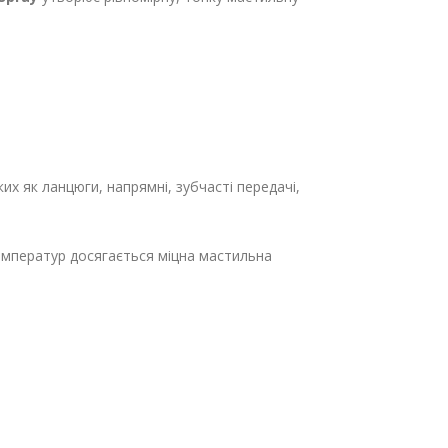
 як ланцюги, напрямні, зубчасті передачі,
емператур досягається міцна мастильна