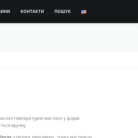
ВИНИ
КОНТАКТИ
ПОШУК
високотемпературне мастило у формі
ться вручну.
Spray
утворює рівномірну, тонку мастильну