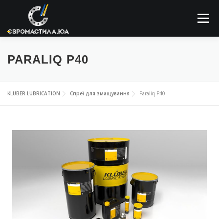
Меню
ПРО КОМПАНІЮ
МАСТИЛЬНІ МАТЕРІАЛИ
PARALIQ P40
ЗАСТОСОВУННЯ
НОВИНИ
КОНТАКТИ
KLUBER LUBRICATION
Спреї для змащування
Paraliq P40
ПОШУК