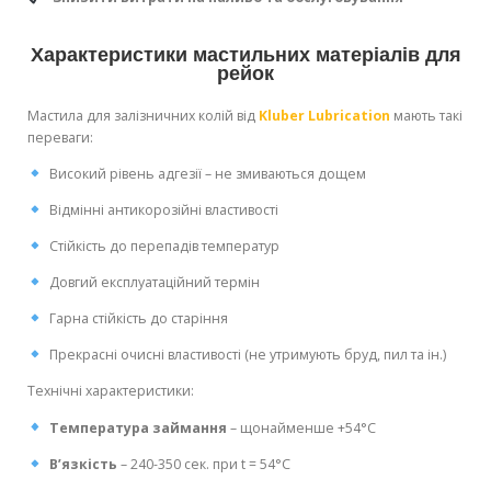
Характеристики мастильних матеріалів для
рейок
Мастила для залізничних колій від
Kluber Lubrication
мають такі
переваги:
Високий рівень адгезії – не змиваються дощем
Відмінні антикорозійні властивості
Стійкість до перепадів температур
Довгий експлуатаційний термін
Гарна стійкість до старіння
Прекрасні очисні властивості (не утримують бруд, пил та ін.)
Технічні характеристики:
Температура займання
– щонайменше +54°С
В’язкість
– 240-350 сек. при t = 54°С