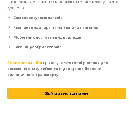
Застосування мастильних матеріалів на рейки виконується за
допомогою:
Самопересувних вагонів
Компактних апаратів на колійних вагонах
Мобільних портативних приладів
Вагонів-розбризкувачів
Євромастила.ЮА
пропонує
ефективні рішення для
зниження зносу рейок та підвищення безпеки
залізничного транспорту.
Зв'язатися з нами