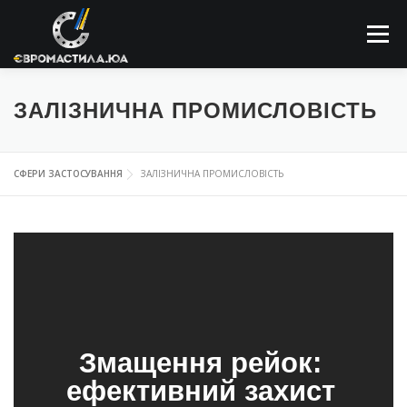
Меню
ПРО КОМПАНІЮ
МАСТИЛЬНІ МАТЕРІАЛИ
ЗАЛІЗНИЧНА ПРОМИСЛОВІСТЬ
ЗАСТОСОВУННЯ
НОВИНИ
КОНТАКТИ
СФЕРИ ЗАСТОСУВАННЯ
ЗАЛІЗНИЧНА ПРОМИСЛОВІСТЬ
ПОШУК
Змащення рейок:
ефективний захист