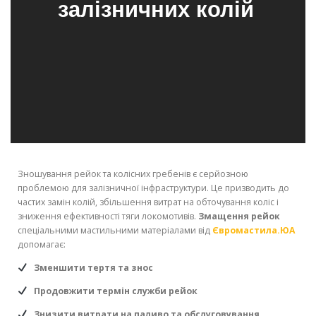
залізничних колій
Зношування рейок та колісних гребенів є серйозною
проблемою для залізничної інфраструктури. Це призводить до
частих замін колій, збільшення витрат на обточування коліс і
зниження ефективності тяги локомотивів.
Змащення рейок
спеціальними мастильними матеріалами від
Євромастила.ЮА
допомагає:
Зменшити тертя та знос
Продовжити термін служби рейок
Знизити витрати на паливо та обслуговування