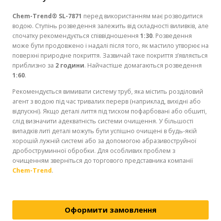
Chem-Trend® SL-7871
перед використанням має розводитися
водою. Ступінь розведення залежить від складності виливків, але
спочатку рекомендується співвідношення
1:30
. Розведення
може бути продовжено і надалі після того, як мастило утворює на
поверхні природне покриття. Зазвичай таке покриття з’являється
приблизно за
2 години
. Найчастіше домагаються розведення
1:60
.
Рекомендується вимивати систему труб, яка містить розділовий
агент з водою під час тривалих перерв (наприклад, вихідні або
відпускні). Якщо деталі лиття під тиском пофарбовані або обшиті,
слід визначити адекватність системи очищення. У більшості
випадків литі деталі можуть бути успішно очищені в будь-якій
хорошій лужній системі або за допомогою абразивоструйної
дробоструминної обробки. Для особливих проблем з
очищенням зверніться до торгового представника компанії
Chem-Trend
.
Оформити замовлення