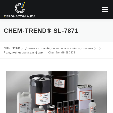
Меню
ПРО КОМПАНІЮ
МАСТИЛЬНІ МАТЕРІАЛИ
CHEM-TREND® SL-7871
ЗАСТОСОВУННЯ
НОВИНИ
КОНТАКТИ
CHEM TREND
Допоміжні засобі для лиття алюмінію під тиском
Розділові мастила для форм
Chem-Trend® SL-7871
ПОШУК