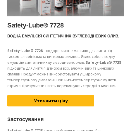
Safety-Lube® 7728
ВОДНА ЕМУЛЬСІЯ СИНТЕТИЧНИХ ВУГЛЕВОДНЕВИХ ОЛИВ.
Safety-Lube® 7728
– водорозчинне мастило для лиття під
тиском алюмінієвих та цинкових виливків. Являє собою водну
емульсію синтетичних вуглеводневих олив.
Safety-Lube® 7728
підходить для лиття під тиском всіх. алюмінієвих та цинкових
сплавів. Продукт можна використовувати у широкому
температурному діапазоні. При низькотемпературному литті
отримані результати навіть перевищують середні значення.
Уточнити ціну
Застосування
Safety-Lube® 7728
легко розбавляється водою. Для