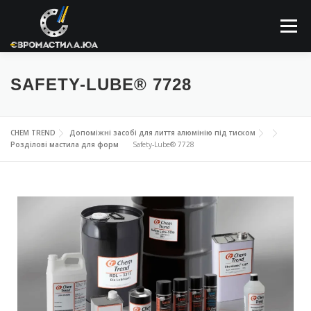
Меню
ПРО КОМПАНІЮ
МАСТИЛЬНІ МАТЕРІАЛИ
SAFETY-LUBE® 7728
ЗАСТОСОВУННЯ
НОВИНИ
КОНТАКТИ
CHEM TREND
Допоміжні засобі для лиття алюмінію під тиском
Розділові мастила для форм
Safety-Lube® 7728
ПОШУК