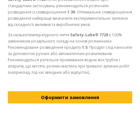
стандартних застосувань рекомендується розпочати
розведення із співвідношення
1:30
. Оптимальне співвідношення
розведення найкраще визначити експериментально залежно
від складності виливків та виробничих умов.
За низькотемпературного лиття
Safety-Lube® 7728
є 100%
замінником роздільного складу на основі розчинника
Рекомендоване розведення продукту
1:5
. Продукт слід наносити
за допомогою ручних або автоматичних розпилювачів.
Рекомендується ретельне промивання водою всіх трубок і
апаратів, що містять розчин мастила при тривалої зупинки робіт
(наприклад, під час вихідних або відпусток).
Оформити замовлення