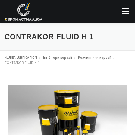
Меню
ПРО КОМПАНІЮ
МАСТИЛЬНІ МАТЕРІАЛИ
CONTRAKOR FLUID H 1
ЗАСТОСОВУННЯ
НОВИНИ
КОНТАКТИ
KLUBER LUBRICATION
Інгібітори корозії
Розчинники корозії
CONTRAKOR FLUID H 1
ПОШУК