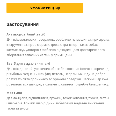
Уточнити ціну
Застосування
Антикорозійний засіб
Для всіх металевих поверхонь, особливо на машинах, пристроях,
інструментах, прес-формах, тросах, транспортних засобах,
клемах акумуляторів. Особливо підходить для довготривалого
зберігання запасних частин у приміщенні.
Засіб для видалення іржі
Для всіх деталей, уражених або заблокованих іржею, наприклад,
різьбових з’єднань, штифтів, петель, напрямних. Рідина добре
розтікається та проникає у всі уражені поверхні. Легкий шар іржі
розчиняється швидко, а сильне іржавіння потребує більше часу.
Мастило
Для ланцюгів, підшипників, пружин, точок ковзання, тросів, антен
і шарнірів. Тонкий шар рідини забезпечує надійне зниження
тертя та зносу.