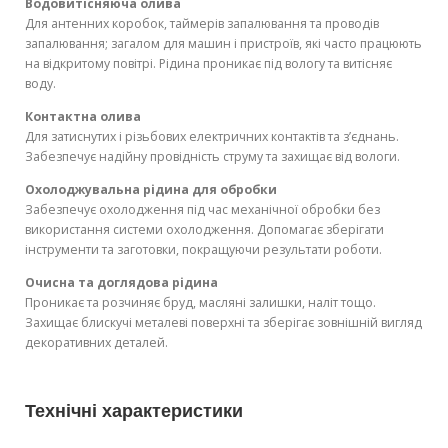
Водовитісняюча олива
Для антенних коробок, таймерів запалювання та проводів
запалювання; загалом для машин і пристроїв, які часто працюють
на відкритому повітрі. Рідина проникає під вологу та витісняє
воду.
Контактна олива
Для затиснутих і різьбових електричних контактів та з’єднань.
Забезпечує надійну провідність струму та захищає від вологи.
Охолоджувальна рідина для обробки
Забезпечує охолодження під час механічної обробки без
використання системи охолодження. Допомагає зберігати
інструменти та заготовки, покращуючи результати роботи.
Очисна та доглядова рідина
Проникає та розчиняє бруд, масляні залишки, наліт тощо.
Захищає блискучі металеві поверхні та зберігає зовнішній вигляд
декоративних деталей.
Технічні характеристики