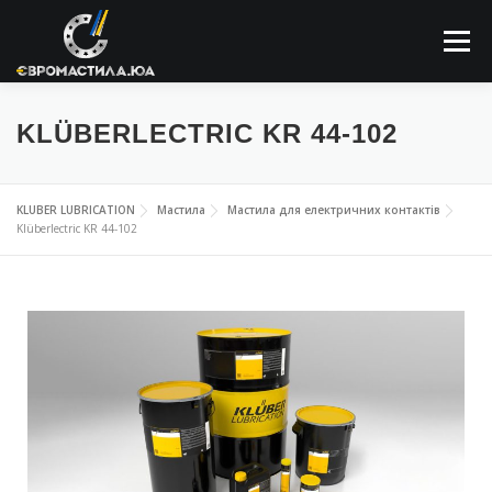
Меню
ПРО КОМПАНІЮ
МАСТИЛЬНІ МАТЕРІАЛИ
KLÜBERLECTRIC KR 44-102
ЗАСТОСОВУННЯ
НОВИНИ
КОНТАКТИ
KLUBER LUBRICATION
Мастила
Мастила для електричних контактів
Klüberlectric KR 44-102
ПОШУК