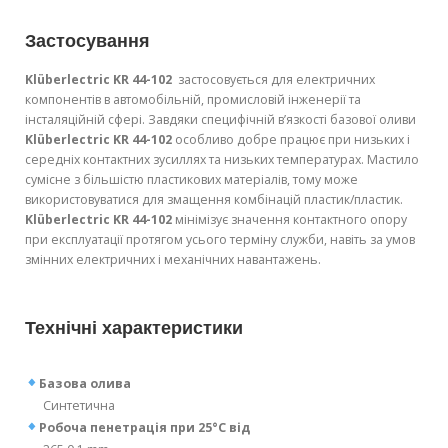
Застосування
Klüberlectric KR 44-102
застосовується д
ля електричних
компонентів в автомобільній, промисловій інженерії та
інсталяційній сфері. Завдяки специфічній в’язкості базової оливи
Klüberlectric KR 44-102
особливо добре працює при низьких і
середніх контактних зусиллях та низьких температурах. Мастило
сумісне з більшістю пластикових матеріалів, тому може
використовуватися для змащення комбінацій пластик/пластик.
Klüberlectric KR 44-102
мінімізує значення контактного опору
при експлуатації протягом усього терміну служби, навіть за умов
змінних електричних і механічних навантажень.
Технічні характеристики
Базова олива
Синтетична
Робоча пенетрація при 25°C від