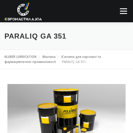
Меню
ПРО КОМПАНІЮ
МАСТИЛЬНІ МАТЕРІАЛИ
PARALIQ GA 351
ЗАСТОСОВУННЯ
НОВИНИ
КОНТАКТИ
KLUBER LUBRICATION
Мастила
Мастила для харчової та
фармацевтичної промисловості
PARALIQ GA 351
ПОШУК