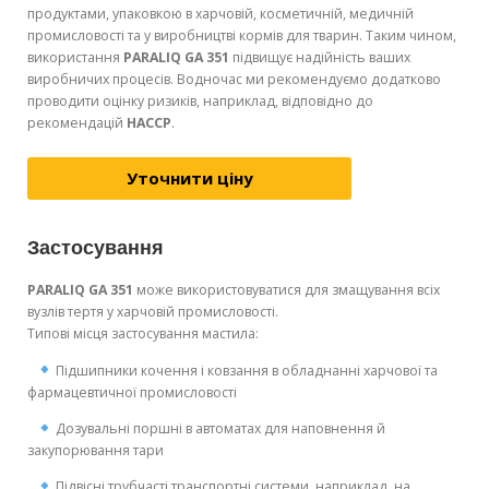
продуктами, упаковкою в харчовій, косметичній, медичній
промисловості та у виробництві кормів для тварин. Таким чином,
використання
PARALIQ GA 351
підвищує надійність ваших
виробничих процесів. Водночас ми рекомендуємо додатково
проводити оцінку ризиків, наприклад, відповідно до
рекомендацій
HACCP
.
Уточнити ціну
Застосування
PARALIQ GA 351
може використовуватися для змащування всіх
вузлів тертя у харчовій промисловості.
Типові місця застосування мастила:
Підшипники кочення і ковзання в обладнанні харчової та
фармацевтичної промисловості
Дозувальні поршні в автоматах для наповнення й
закупорювання тари
Підвісні трубчасті транспортні системи, наприклад, на