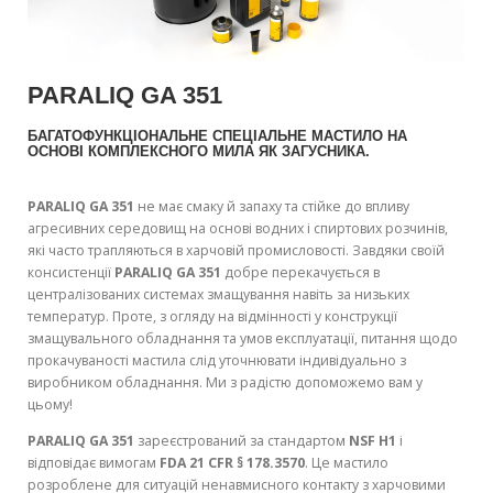
PARALIQ GA 351
БАГАТОФУНКЦІОНАЛЬНЕ СПЕЦІАЛЬНЕ МАСТИЛО НА
ОСНОВІ КОМПЛЕКСНОГО МИЛА ЯК ЗАГУСНИКА.
PARALIQ GA 351
не має смаку й запаху та стійке до впливу
агресивних середовищ на основі водних і спиртових розчинів,
які часто трапляються в харчовій промисловості. Завдяки своїй
консистенції
PARALIQ GA 351
добре перекачується в
централізованих системах змащування навіть за низьких
температур. Проте, з огляду на відмінності у конструкції
змащувального обладнання та умов експлуатації, питання щодо
прокачуваності мастила слід уточнювати індивідуально з
виробником обладнання. Ми з радістю допоможемо вам у
цьому!
PARALIQ GA 351
зареєстрований за стандартом
NSF H1
і
відповідає вимогам
FDA 21 CFR § 178.3570
. Це мастило
розроблене для ситуацій ненавмисного контакту з харчовими