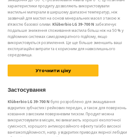
характеристики продукту дозволяють використовувати
мастильні матеріали в ширшому діапазоні температур, ніж
зазвичай для мастил на основі мінеральних масел з такою ж
в’язкістю базової оливи.
Klüberbio LG 39-700 N
забезпечує
подальше зниження споживання мастила більш ніж на 50 % у
підйомних системах самодомкратного підйому, якщо
використовується розпилення. Це ще більше зменшить ваші
експлуатаційні витрати та є корисним для навколишнього
середовища.
Уточнити ціну
Застосування
Klüberbio LG 39-700 N
було розроблено для змащування
відкритих зубчастих і рейкових передач, а також для поверхонь
ковзання з високим поверхневим тиском. Продукт можна
використовувати в місцях, які вимагають хорошої екологічної
сумісності, хорошого антикорозійного ефекту та/або високої
вантажопідйомності, напр. у відкритих приводах якірної лебідки