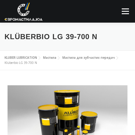
Меню
ПРО КОМПАНІЮ
МАСТИЛЬНІ МАТЕРІАЛИ
KLÜBERBIO LG 39-700 N
ЗАСТОСОВУННЯ
НОВИНИ
КОНТАКТИ
KLUBER LUBRICATION
Мастила
Мастила для зубчастих передач
Klüberbio LG 39-700 N
ПОШУК