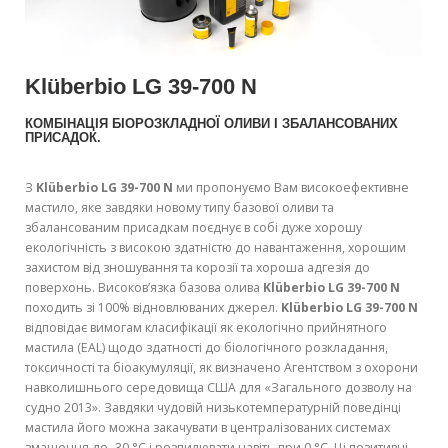
Klüberbio LG 39-700 N
КОМБІНАЦІЯ БІОРОЗКЛАДНОЇ ОЛИВИ І ЗБАЛАНСОВАНИХ
ПРИСАДОК.
З
Klüberbio LG 39-700 N
ми пропонуємо Вам високоефективне
мастило, яке завдяки новому типу базової оливи та
збалансованим присадкам поєднує в собі дуже хорошу
екологічність з високою здатністю до навантаження, хорошим
захистом від зношування та корозії та хороша адгезія до
поверхонь. Високов’язка базова олива
Klüberbio LG 39-700 N
походить зі 100% відновлюваних джерел.
Klüberbio LG 39-700 N
відповідає вимогам класифікації як екологічно прийнятного
мастила (EAL) щодо здатності до біологічного розкладання,
токсичності та біоакумуляції, як визначено Агентством з охорони
навколишнього середовища США для «Загального дозволу на
судно 2013». Завдяки чудовій низькотемпературній поведінці
мастила його можна закачувати в централізованих системах
змащення до -30 °C і розпилювати навіть при 0 °C. Ці позитивні