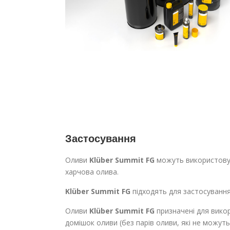
Застосування
Оливи
Klüber Summit FG
можуть використовува
харчова олива.
Klüber Summit FG
підходять для застосуванн
Оливи
Klüber Summit FG
призначені для вико
домішок оливи (без парів оливи, які не можут