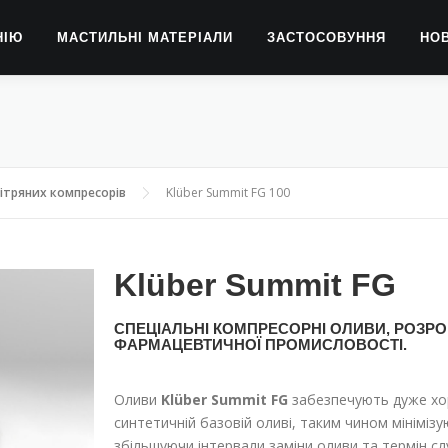
НІЮ
МАСТИЛЬНІ МАТЕРІАЛИ
ЗАСТОСОВУННЯ
НО
ітряних компресорів
Klüber Summit FG 100
Klüber Summit FG
СПЕЦІАЛЬНІ КОМПРЕСОРНІ ОЛИВИ, РОЗРО
ФАРМАЦЕВТИЧНОЇ ПРОМИСЛОВОСТІ.
Оливи
Klüber Summit FG
забезпечують дуже хор
синтетичній базовій оливі, таким чином мініміз
збільшуючи інтервали заміни оливи та термін сл