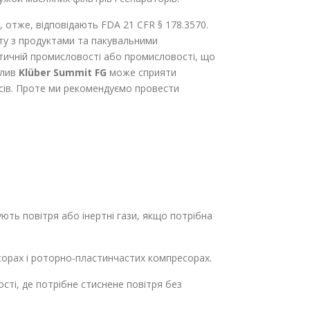
, отже, відповідають FDA 21 CFR § 178.3570.
ту з продуктами та пакувальними
тичній промисловості або промисловості, що
олив
Klüber Summit FG
може сприяти
сів. Проте ми рекомендуємо провести
ють повітря або інертні гази, якщо потрібна
орах і роторно-пластинчастих компресорах.
ті, де потрібне стиснене повітря без