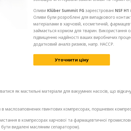
Оливи
Klüber Summit FG
зареєстровані
NSF H1
і
Оливи були розроблені для випадкового контак
матеріалами в харчовій, косметичній, фармацев
займається кормом для тварин. Використання 
підвищенню надійності ваших виробничих проце
додатковий аналіз ризиків, напр. НАССР.
Уточнити ціну
тися як мастильні матеріали для вакуумних насосів, що відкачу
я в маслозаповнених гвинтових компресорах, поршневих компрес
ристання в компресорах харчової та фармацевтичної промисловос
ь бути видалені масляним сепаратором).