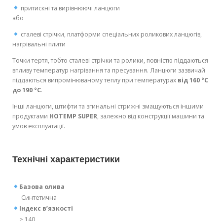
притискні та вирівнюючі ланцюги
або
сталеві стрічки, платформи спеціальних роликових ланцюгів,
нагрівальні плити
Точки тертя, тобто сталеві стрічки та ролики, повністю піддаються
впливу температур нагрівання та пресування. Ланцюги зазвичай
піддаються випромінюваному теплу при температурах
від 160 °C
до 190 °C
.
Інші ланцюги, штифти та згинальні стрижні змащуються іншими
продуктами
HOTEMP SUPER
, залежно від конструкції машини та
умов експлуатації.
Технічні характеристики
Базова олива
Синтетична
Індекс в’язкості
≥ 140