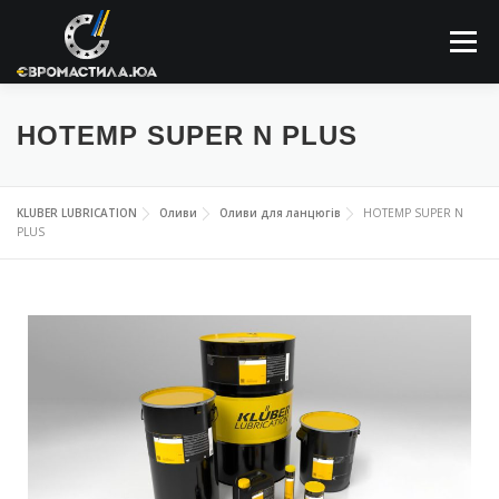
Меню
ПРО КОМПАНІЮ
МАСТИЛЬНІ МАТЕРІАЛИ
HOTEMP SUPER N PLUS
ЗАСТОСОВУННЯ
НОВИНИ
КОНТАКТИ
KLUBER LUBRICATION
Оливи
Оливи для ланцюгів
HOTEMP SUPER N
PLUS
ПОШУК