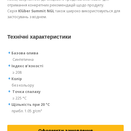
отримання конкретних рекомендацій щодо продукту.
Серія
Klüber Summit NGL
також широко використовується для
застосувань з воднем.
Технічні характеристики
Базова олива
Синтетична
Індекс в’язкості
≥ 208
Колір
без кольору
Точка спалаху
≥ 225 °C
Щільність при 20 °C
прибл. 1.05 g/cm³
Оформити замовлення