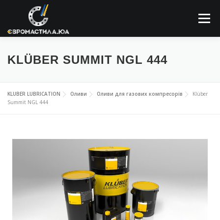
Меню
ПРО КОМПАНІЮ
МАСТИЛЬНІ МАТЕРІАЛИ
KLÜBER SUMMIT NGL 444
ЗАСТОСОВУННЯ
НОВИНИ
КОНТАКТИ
KLUBER LUBRICATION
Оливи
Оливи для газових компресорів
Klüber
Summit NGL 444
ПОШУК