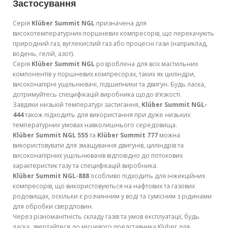
Застосування
Серія
Klüber Summit NGL
призначена для
високотемпературних поршневих компресорів, що перекачують
природний газ, вуглекислий газ або процесні гази (наприклад,
водень, гелій, азот).
Серія
Klüber Summit NGL
розроблена для всіх мастильних
компонентів у поршневих компресорах, таких як циліндри,
високонапірні ущільнювачі, підшипники та двигун. Будь ласка,
дотримуйтесь специфікацій виробника щодо в’язкості.
Завдяки низькій температурі застигання,
Klüber Summit NGL-
444
також підходить для використання при дуже низьких
температурних умовах навколишнього середовища.
Klüber Summit NGL 555
та
Klüber Summit 777
можна
використовувати для змащування двигунів, циліндрів та
високонапірних ущільнювачів відповідно до потокових
характеристик газу та специфікацій виробника.
Klüber Summit NGL-888
особливо підходить для інжекційних
компресорів, що використовуються на нафтових та газових
родовищах, оскільки є розчинним у воді та сумісним з рідинами
для обробки свердловин.
Через різноманітність складу газів та умов експлуатації, будь
ласка, звертайтеся до місцевого представника Klüber для