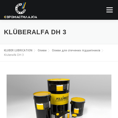
Меню
ПРО КОМПАНІЮ
МАСТИЛЬНІ МАТЕРІАЛИ
KLÜBERALFA DH 3
ЗАСТОСОВУННЯ
НОВИНИ
КОНТАКТИ
KLUBER LUBRICATION
Оливи
Оливи для спечених підшипників
Klüberalfa DH 3
ПОШУК