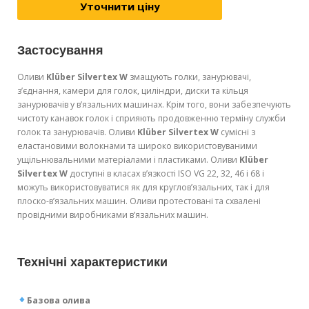
Уточнити ціну
Застосування
Оливи
Klüber Silvertex W
змащують голки, занурювачі,
з’єднання, камери для голок, циліндри, диски та кільця
занурювачів у в’язальних машинах. Крім того, вони забезпечують
чистоту канавок голок і сприяють продовженню терміну служби
голок та занурювачів. Оливи
Klüber Silvertex W
сумісні з
еластановими волокнами та широко використовуваними
ущільнювальними матеріалами і пластиками. Оливи
Klüber
Silvertex W
доступні в класах в’язкості ISO VG 22, 32, 46 і 68 і
можуть використовуватися як для круглов’язальних, так і для
плоско-в’язальних машин. Оливи протестовані та схвалені
провідними виробниками в’язальних машин.
Технічні характеристики
Базова олива