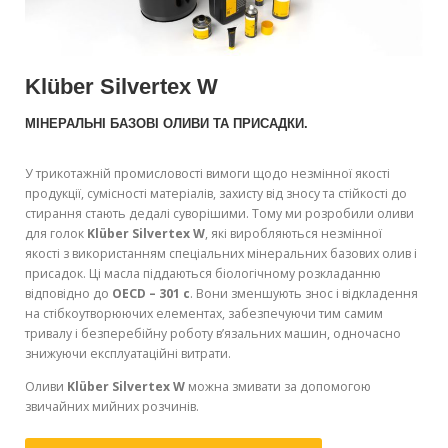
Klüber Silvertex W
МІНЕРАЛЬНІ БАЗОВІ ОЛИВИ ТА ПРИСАДКИ.
У трикотажній промисловості вимоги щодо незмінної якості
продукції, сумісності матеріалів, захисту від зносу та стійкості до
стирання стають дедалі суворішими. Тому ми розробили оливи
для голок
Klüber Silvertex W
, які виробляються незмінної
якості з використанням спеціальних мінеральних базових олив і
присадок. Ці масла піддаються біологічному розкладанню
відповідно до
OECD – 301 c
. Вони зменшують знос і відкладення
на стібкоутворюючих елементах, забезпечуючи тим самим
тривалу і безперебійну роботу в’язальних машин, одночасно
знижуючи експлуатаційні витрати.
Оливи
Klüber Silvertex W
можна змивати за допомогою
звичайних мийних розчинів.