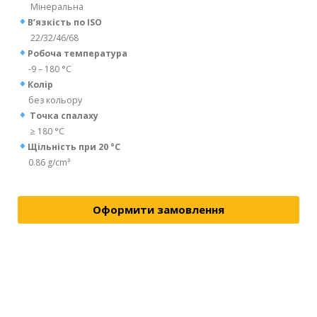
Мінеральна
В’язкість по ISO
22/32/46/68
Робоча температура
-9 – 180 °C
Колір
без кольору
Точка спалаху
≥ 180 °C
Щільність при 20 °C
0.86 g/cm³
Оформити замовлення