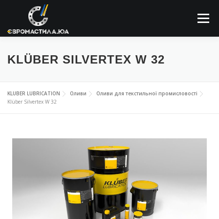
Меню
ПРО КОМПАНІЮ
МАСТИЛЬНІ МАТЕРІАЛИ
KLÜBER SILVERTEX W 32
ЗАСТОСОВУННЯ
НОВИНИ
КОНТАКТИ
KLUBER LUBRICATION
Оливи
Оливи для текстильної промисловості
Klüber Silvertex W 32
ПОШУК