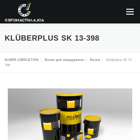
Меню
ПРО КОМПАНІЮ
МАСТИЛЬНІ МАТЕРІАЛИ
KLÜBERPLUS SK 13-398
ЗАСТОСОВУННЯ
НОВИНИ
КОНТАКТИ
KLUBER LUBRICATION
Воски для змащування
Воски
Klüberplus SK 13-
398
ПОШУК