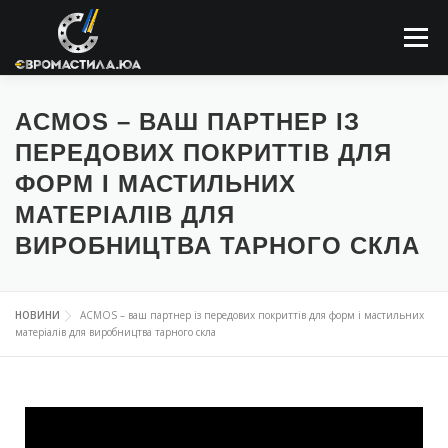
Меню
ПРО КОМПАНІЮ
МАСТИЛЬНІ МАТЕРІАЛИ
ACMOS – ВАШ ПАРТНЕР ІЗ
ПЕРЕДОВИХ ПОКРИТТІВ ДЛЯ
ФОРМ І МАСТИЛЬНИХ
ЗАСТОСОВУННЯ
НОВИНИ
КОНТАКТИ
МАТЕРІАЛІВ ДЛЯ
ВИРОБНИЦТВА ТАРНОГО СКЛА
ПОШУК
НОВИНИ
ACMOS – ваш партнер із передових покриттів для форм і мастильних
матеріалів для виробництва тарного скла