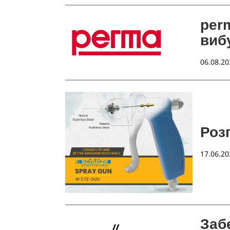
per
виб
06.08.20
Роз
17.06.20
Заб