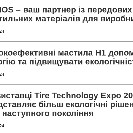
OS – ваш партнер із передових 
тильних матеріалів для виробн
24
окоефективні мастила H1 допо
ргію та підвищувати екологічніс
24
виставці Tire Technology Expo 2
дставляє більш екологічні ріш
 наступного покоління
24