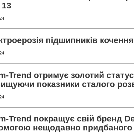
 13
24
ктроерозія підшипників кочення
24
m-Trend отримує золотий статус
вищуючи показники сталого роз
24
m-Trend покращує свій бренд D
омогою нещодавно придбаного 