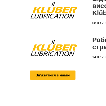
вис
Klü
08.09.20
Роб
стр
14.07.20
Зв'язатися з нами