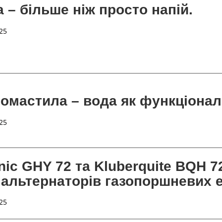
 – більше ніж просто напій.
25
ромастила – вода як функціона
25
ic GHY 72 та Kluberquite BQH 72
 альтернаторів газопоршневих е
25