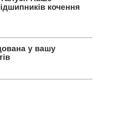
ідшипників кочення
дована у вашу
тів