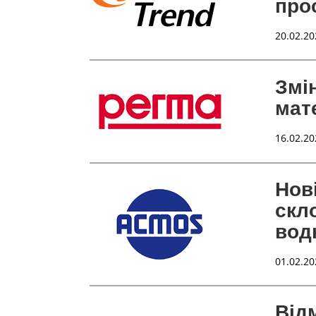
про
20.02.20
Змі
мат
16.02.20
Нов
скл
водн
01.02.20
Від