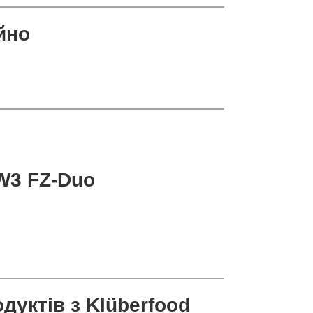
йно
W3 FZ-Duo
дуктів з Klüberfood