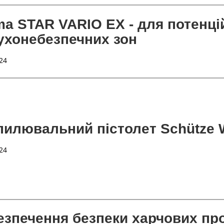
ma STAR VARIO EX - для потенці
ухонебезпечних зон
24
пилювальний пістолет Schütze 
24
езпечення безпеки харчових про