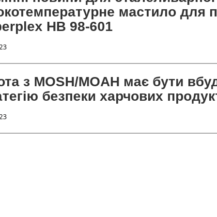
окотемпературне мастило для п
berplex HB 98-601
23
ота з MOSH/MOAH має бути вбу
атегію безпеки харчових продук
23