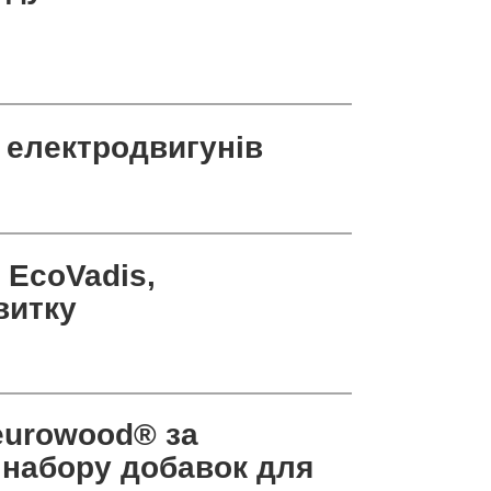
 електродвигунів
 EcoVadis,
витку
eurowood® за
набору добавок для