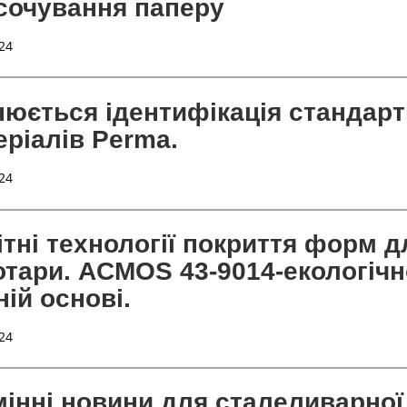
сочування паперу
24
нюється ідентифікація стандар
еріалів Perma.
24
ітні технології покриття форм 
отари. ACMOS 43-9014-екологічн
ій основі.
24
мінні новини для сталеливарної