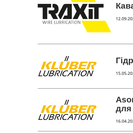
Кава
12.09.20
Гід
15.05.20
Ason
для
16.04.20