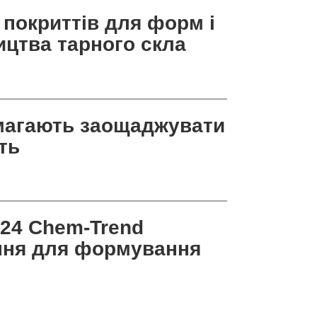
покриттів для форм і
ицтва тарного скла
магають заощаджувати
ть
024 Chem-Trend
ення для формування