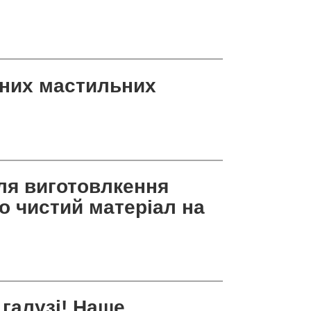
тних мастильних
для виготовлкення
о чистий матеріал на
 галузі! Наше