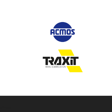
ePress
від FameThemes