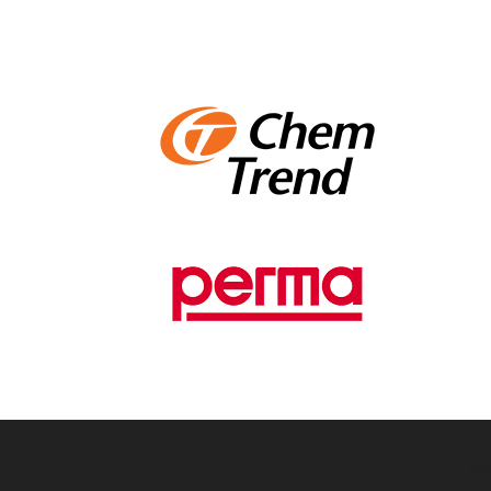
26 Євромастила.ЮА - Офіційний оптовий постачальник
–
Тема
On