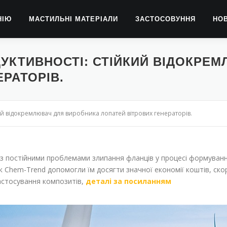
НІЮ
МАСТИЛЬНІ МАТЕРІАЛИ
ЗАСТОСОВУННЯ
НО
УКТИВНОСТІ: СТІЙКИЙ ВІДОКРЕ
РАТОРІВ.
й відокремлювач для виробника лопатей вітрових генераторів.
 з постійними проблемами злипання фланців у процесі формуван
 як Chem-Trend допомогли їм досягти значної економії коштів, ск
астосування композитів,
деталі за посиланням